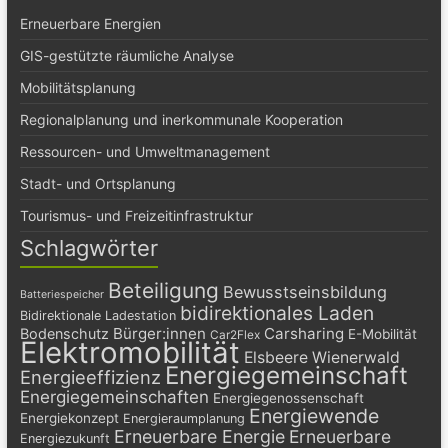
Erneuerbare Energien
GIS-gestützte räumliche Analyse
Mobilitätsplanung
Regionalplanung und inerkommunale Kooperation
Ressourcen- und Umweltmanagement
Stadt- und Ortsplanung
Tourismus- und Freizeitinfrastruktur
Schlagwörter
Beteiligung
Bewusstseinsbildung
Batteriespeicher
bidirektionales Laden
Bidirektionale Ladestation
Bürger:innen
Carsharing
Bodenschutz
E-Mobilität
Car2Flex
Elektromobilität
Elsbeere Wienerwald
Energiegemeinschaft
Energieeffizienz
Energiegemeinschaften
Energiegenossenschaft
Energiewende
Energiekonzept
Energieraumplanung
Erneuerbare Energie
Erneuerbare
Energiezukunft