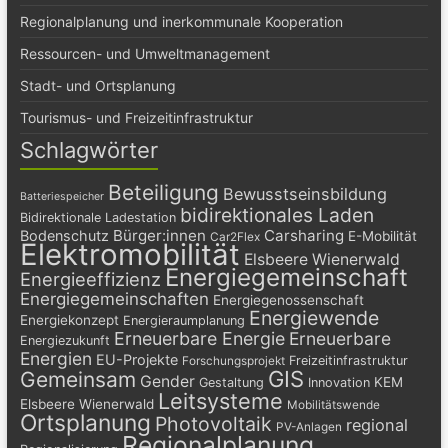
Regionalplanung und inerkommunale Kooperation
Ressourcen- und Umweltmanagement
Stadt- und Ortsplanung
Tourismus- und Freizeitinfrastruktur
Schlagwörter
Beteiligung
Bewusstseinsbildung
Batteriespeicher
bidirektionales Laden
Bidirektionale Ladestation
Bürger:innen
Carsharing
Bodenschutz
E-Mobilität
Car2Flex
Elektromobilität
Elsbeere Wienerwald
Energiegemeinschaft
Energieeffizienz
Energiegemeinschaften
Energiegenossenschaft
Energiewende
Energiekonzept
Energieraumplanung
Erneuerbare Energie
Erneuerbare
Energiezukunft
Energien
EU-Projekte
Freizeitinfrastruktur
Forschungsprojekt
GIS
Gemeinsam
Gender
KEM
Gestaltung
Innovation
Leitsysteme
Elsbeere Wienerwald
Mobilitätswende
Ortsplanung
Photovoltaik
regional
PV-Anlagen
Regionalplanung