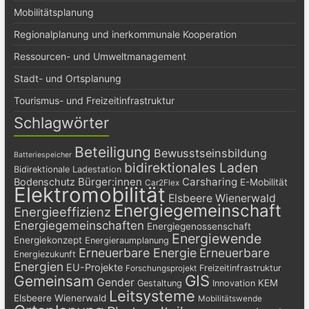
Mobilitätsplanung
Regionalplanung und inerkommunale Kooperation
Ressourcen- und Umweltmanagement
Stadt- und Ortsplanung
Tourismus- und Freizeitinfrastruktur
Schlagwörter
Beteiligung
Bewusstseinsbildung
Batteriespeicher
bidirektionales Laden
Bidirektionale Ladestation
Bürger:innen
Carsharing
Bodenschutz
E-Mobilität
Car2Flex
Elektromobilität
Elsbeere Wienerwald
Energiegemeinschaft
Energieeffizienz
Energiegemeinschaften
Energiegenossenschaft
Energiewende
Energiekonzept
Energieraumplanung
Erneuerbare Energie
Erneuerbare
Energiezukunft
Energien
EU-Projekte
Freizeitinfrastruktur
Forschungsprojekt
GIS
Gemeinsam
Gender
KEM
Gestaltung
Innovation
Leitsysteme
Elsbeere Wienerwald
Mobilitätswende