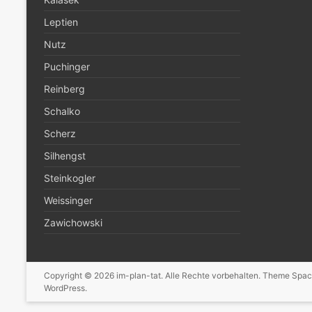
Leptien
Nutz
Puchinger
Reinberg
Schalko
Scherz
Silhengst
Steinkogler
Weissinger
Zawichowski
Copyright © 2026
im-plan-tat
. Alle Rechte vorbehalten. Theme
Spac
WordPress
.