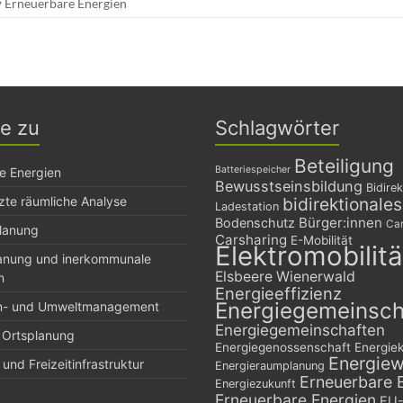
Erneuerbare Energien
ge zu
Schlagwörter
Beteiligung
Batteriespeicher
e Energien
Bewusstseinsbildung
Bidirek
zte räumliche Analyse
bidirektionale
Ladestation
Bürger:innen
Bodenschutz
Car
planung
Carsharing
E-Mobilität
Elektromobilitä
lanung und inerkommunale
Elsbeere Wienerwald
n
Energieeffizienz
Energiegemeinsch
n- und Umweltmanagement
Energiegemeinschaften
 Ortsplanung
Energiegenossenschaft
Energie
Energie
und Freizeitinfrastruktur
Energieraumplanung
Erneuerbare 
Energiezukunft
Erneuerbare Energien
EU-