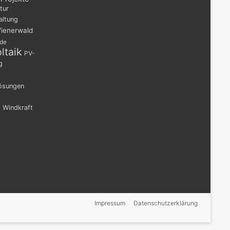
tur
altung
ienerwald
nde
ltaik
PV-
g
lösungen
n
Windkraft
Impressum
Datenschutzerklärung