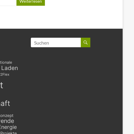
Weiterlesen
tionale
s Laden
2Flex
t
aft
konzept
wende
Energie
Projekte