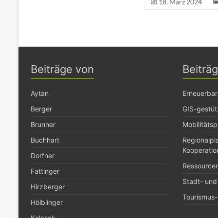
18. März 2024
Beiträge von
Beiträ
Aytan
Erneuerbar
Berger
GIS-gestüt
Brunner
Mobilitäts
Buchhart
Regionalp
Kooperatio
Dorfner
Ressource
Fattinger
Stadt- und
Hirzberger
Tourismus- 
Hölblinger
Kalasek