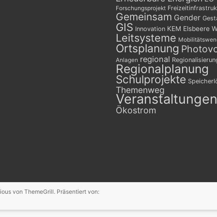
Freizeitinfrastruk
Forschungsprojekt
Gemeinsam
Gender
Gest
GIS
KEM Elsbeere W
Innovation
Leitsysteme
Mobilitätswe
Ortsplanung
Photovo
regional
Regionalisierun
Anlagen
Regionalplanung
Schulprojekte
Speicher
Themenweg
Veranstaltunge
Ökostrom
ious
von ThemeGrill. Präsentiert von: