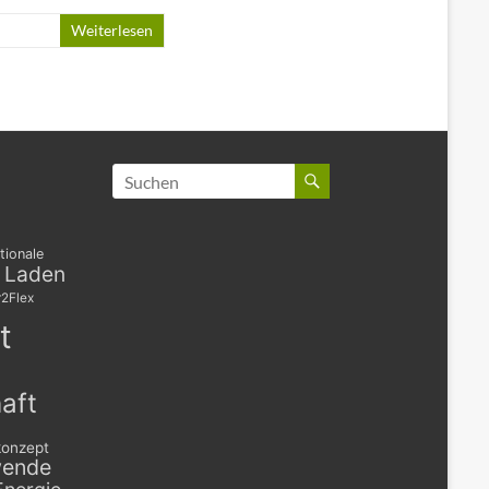
Weiterlesen
tionale
s Laden
2Flex
t
aft
konzept
wende