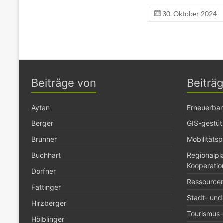
30. Oktober 2024
Beiträge von
Beiträ
Aytan
Erneuerbar
Berger
GIS-gestüt
Brunner
Mobilitäts
Buchhart
Regionalp
Kooperatio
Dorfner
Ressource
Fattinger
Stadt- und
Hirzberger
Tourismus- 
Hölblinger