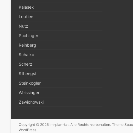
Kalasek
Leptien
Nutz
Puchinger
Reinberg
Schalko
Scherz
Silhengst
Steinkogler
Weissinger
Zawichowski
Copyright © 2026
im-plan-tat
. Alle Rechte vorbehalten. Theme
Spac
WordPress
.