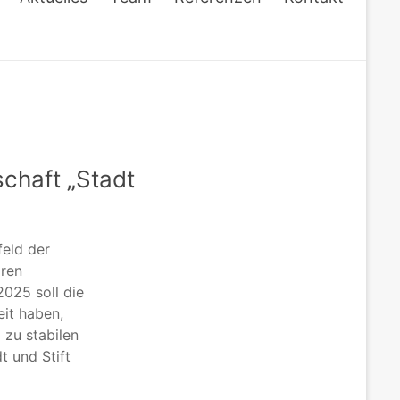
chaft „Stadt
eld der
aren
2025 soll die
eit haben,
 zu stabilen
t und Stift