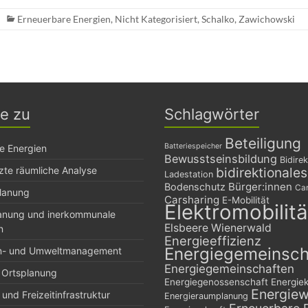
Erneuerbare Energien
,
Nicht Kategorisiert
,
Schalko
,
Zawichowski
ge zu
Schlagwörter
Beteiligung
Batteriespeicher
e Energien
Bewusstseinsbildung
Bidirek
zte räumliche Analyse
bidirektionale
Ladestation
Bürger:innen
Bodenschutz
Car
planung
Carsharing
E-Mobilität
Elektromobilitä
lanung und inerkommunale
Elsbeere Wienerwald
n
Energieeffizienz
Energiegemeinsch
n- und Umweltmanagement
Energiegemeinschaften
 Ortsplanung
Energiegenossenschaft
Energie
Energie
und Freizeitinfrastruktur
Energieraumplanung