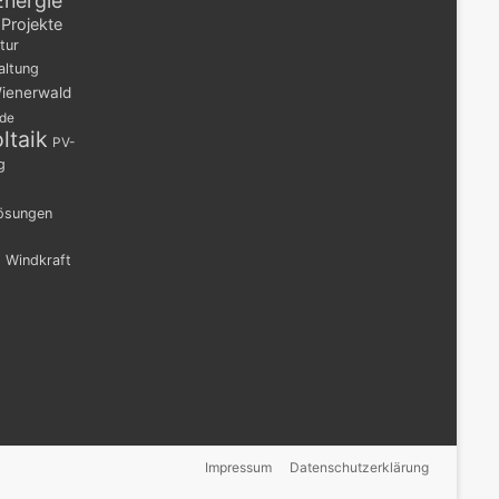
Energie
Projekte
tur
altung
ienerwald
nde
ltaik
PV-
g
lösungen
n
Windkraft
Impressum
Datenschutzerklärung