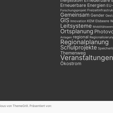
Erneuerbare 
Energiezukunft
Erneuerbare Energien
EU-
Freizeitinfrastruk
Forschungsprojekt
Gemeinsam
Gender
Gest
GIS
KEM Elsbeere W
Innovation
Leitsysteme
Mobilitätswe
Ortsplanung
Photovo
regional
Regionalisierun
Anlagen
Regionalplanung
Schulprojekte
Speicher
Themenweg
Veranstaltunge
Ökostrom
ious
von ThemeGrill. Präsentiert von: