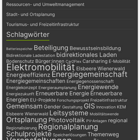
Ressourcen- und Umweltmanagement
Stadt- und Ortsplanung
Tourismus- und Freizeitinfrastruktur
Schlagwörter
Beteiligung
Bewusstseinsbildung
Batteriespeicher
bidirektionales Laden
Bidirektionale Ladestation
Bürger:innen
Carsharing
Bodenschutz
E-Mobilität
Car2Flex
Elektromobilität
Elsbeere Wienerwald
Energiegemeinschaft
Energieeffizienz
Energiegemeinschaften
Energiegenossenschaft
Energiewende
Energiekonzept
Energieraumplanung
Erneuerbare Energie
Erneuerbare
Energiezukunft
Energien
EU-Projekte
Freizeitinfrastruktur
Forschungsprojekt
GIS
Gemeinsam
Gender
KEM
Gestaltung
Innovation
Leitsysteme
Elsbeere Wienerwald
Mobilitätswende
Ortsplanung
Photovoltaik
regional
PV-Anlagen
Regionalplanung
Regionalisierung
Schulprojekte
Themenweg
Speicherlösungen