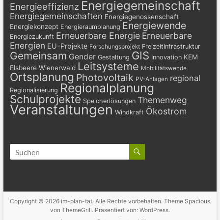
Energiegemeinschaft
Energieeffizienz
Energiegemeinschaften
Energiegenossenschaft
Energiewende
Energiekonzept
Energieraumplanung
Erneuerbare Energie
Erneuerbare
Energiezukunft
Energien
EU-Projekte
Freizeitinfrastruktur
Forschungsprojekt
GIS
Gemeinsam
Gender
KEM
Gestaltung
Innovation
Leitsysteme
Elsbeere Wienerwald
Mobilitätswende
Ortsplanung
Photovoltaik
regional
PV-Anlagen
Regionalplanung
Regionalisierung
Schulprojekte
Themenweg
Speicherlösungen
Veranstaltungen
Ökostrom
Windkraft
Copyright © 2026
im-plan-tat
. Alle Rechte vorbehalten. Theme
Spacious
von ThemeGrill. Präsentiert von:
WordPress
.