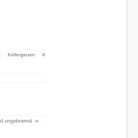
g
Kellergassen
K
ld ungebremst
→