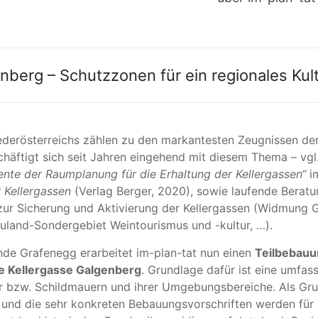
nberg – Schutzzonen für ein regionales Kul
ederösterreichs zählen zu den markantesten Zeugnissen der
häftigt sich seit Jahren eingehend mit diesem Thema – vgl.
nte der Raumplanung für die Erhaltung der Kellergassen“
i
r Kellergassen
(Verlag Berger, 2020), sowie laufende Bera
zur Sicherung und Aktivierung der Kellergassen (Widmung 
uland-Sondergebiet Weintourismus und -kultur, …).
nde Grafenegg erarbeitet im-plan-tat nun einen
Teilbebauu
e Kellergasse Galgenberg
. Grundlage dafür ist eine umfa
r bzw. Schildmauern und ihrer Umgebungsbereiche. Als Gru
nd die sehr konkreten Bebauungsvorschriften werden für a