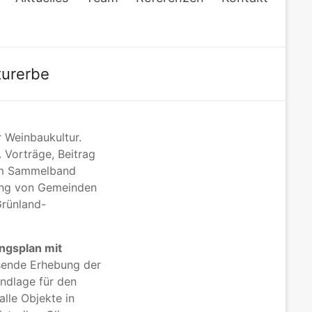
turerbe
 Weinbaukultur.
 Vorträge, Beitrag
m Sammelband
tung von Gemeinden
Grünland-
ngsplan mit
ssende Erhebung der
ndlage für den
lle Objekte in