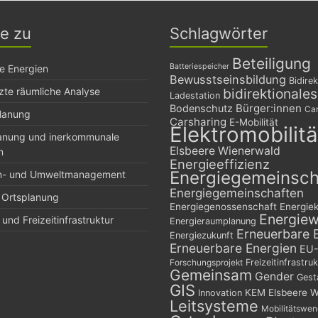
ge zu
Schlagwörter
Beteiligung
Batteriespeicher
e Energien
Bewusstseinsbildung
Bidirek
zte räumliche Analyse
bidirektionale
Ladestation
Bürger:innen
Bodenschutz
Car
planung
Carsharing
E-Mobilität
Elektromobilitä
lanung und inerkommunale
Elsbeere Wienerwald
n
Energieeffizienz
Energiegemeinsch
n- und Umweltmanagement
Energiegemeinschaften
 Ortsplanung
Energiegenossenschaft
Energie
Energie
und Freizeitinfrastruktur
Energieraumplanung
Erneuerbare 
Energiezukunft
Erneuerbare Energien
EU-
Freizeitinfrastruk
Forschungsprojekt
Gemeinsam
Gender
Gest
GIS
KEM Elsbeere W
Innovation
Leitsysteme
Mobilitätswe