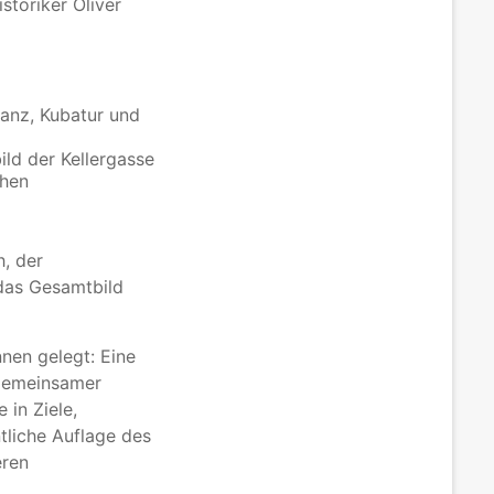
storiker Oliver
tanz, Kubatur und
ild der Kellergasse
chen
, der
 das Gesamtbild
nen gelegt: Eine
 gemeinsamer
in Ziele,
liche Auflage des
eren