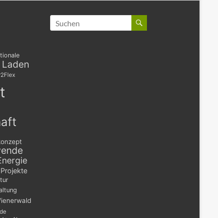
tionale
s Laden
2Flex
t
aft
konzept
wende
Energie
Projekte
tur
altung
ienerwald
nde