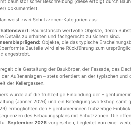
mt bauhistorischer Beschreibung (diese erfolgt durch Bauhi
her) dokumentiert.
lan weist zwei Schutzzonen-Kategorien aus:
Erhaltenswert:
Bauhistorisch wertvolle Objekte, deren Subs
he Details zu erhalten und fachgerecht zu sichern sind.
 Ensembleprägend:
Objekte, die das typische Erscheinungsb
 überformte Bauteile wird eine Rückführung zum ursprüngli
ld angestrebt.
egelt die Gestaltung der Baukörper, der Fassade, des Dach
der Außenanlagen – stets orientiert an der typischen und
it der Kellergassen.
k wurde auf die frühzeitige Einbindung der Eigentümer:in
taltung (Jänner 2026) und ein Beteiligungsworkshop samt
) ermöglichten den Eigentümer:innen frühzeitige Einblicke 
sequenzen des Bebauungsplans mit Schutzzonen. Die öffent
 für
September 2026
vorgesehen, begleitet von einer weit