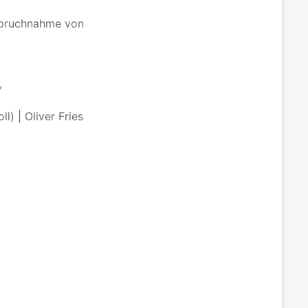
nspruchnahme von
,
l) | Oliver Fries