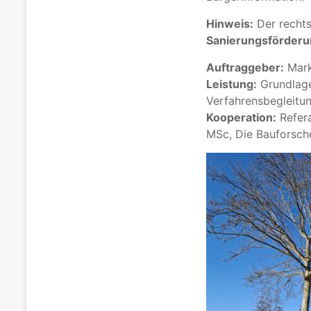
Hinweis:
Der rechts
Sanierungsförder
Auftraggeber:
Mark
Leistung:
Grundlage
Verfahrensbegleitun
Kooperation:
Refera
MSc, Die Bauforsch