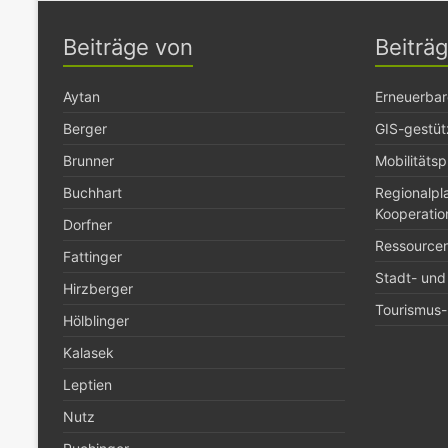
Beiträge von
Beiträ
Aytan
Erneuerbar
Berger
GIS-gestüt
Brunner
Mobilitäts
Buchhart
Regionalp
Kooperatio
Dorfner
Ressource
Fattinger
Stadt- und
Hirzberger
Tourismus- 
Hölblinger
Kalasek
Leptien
Nutz