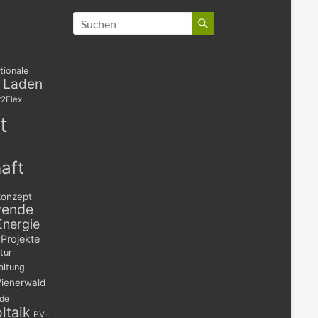
tionale
s Laden
2Flex
t
aft
konzept
wende
Energie
Projekte
tur
altung
ienerwald
nde
ltaik
PV-