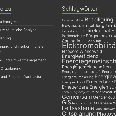
ge zu
Schlagwörter
Beteiligung
Batteriespeicher
e Energien
Bewusstseinsbildung
Bidirek
zte räumliche Analyse
bidirektionale
Ladestation
Bürger:innen
Bodenschutz
Car
planung
Carsharing
E-Mobilität
Elektromobilitä
lanung und inerkommunale
Elsbeere Wienerwald
n
Energieeffizienz
Energiegemeinsch
n- und Umweltmanagement
Energiegemeinschaften
 Ortsplanung
Energiegenossenschaft
Energie
Energie
und Freizeitinfrastruktur
Energieraumplanung
Erneuerbare 
Energiezukunft
Erneuerbare Energien
EU-
Freizeitinfrastruk
Forschungsprojekt
Gemeinsam
Gender
Gest
GIS
KEM Elsbeere W
Innovation
Leitsysteme
Mobilitätswe
Ortsplanung
Photovo