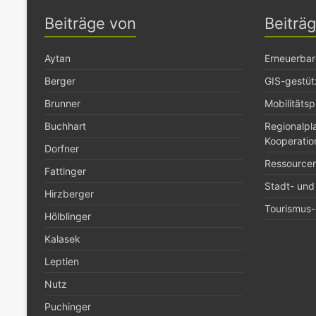
Beiträge von
Beiträ
Aytan
Erneuerbar
Berger
GIS-gestüt
Brunner
Mobilitäts
Buchhart
Regionalp
Kooperatio
Dorfner
Ressource
Fattinger
Stadt- und
Hirzberger
Tourismus- 
Hölblinger
Kalasek
Leptien
Nutz
Puchinger