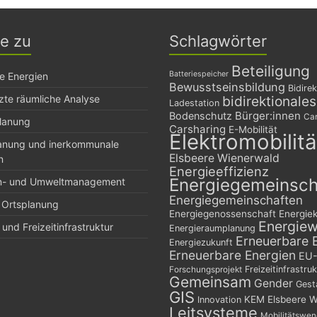
ge zu
Schlagwörter
Beteiligung
Batteriespeicher
e Energien
Bewusstseinsbildung
Bidirek
zte räumliche Analyse
bidirektionale
Ladestation
Bürger:innen
Bodenschutz
Car
planung
Carsharing
E-Mobilität
Elektromobilitä
lanung und inerkommunale
Elsbeere Wienerwald
n
Energieeffizienz
Energiegemeinsch
n- und Umweltmanagement
Energiegemeinschaften
 Ortsplanung
Energiegenossenschaft
Energie
Energie
und Freizeitinfrastruktur
Energieraumplanung
Erneuerbare 
Energiezukunft
Erneuerbare Energien
EU-
Freizeitinfrastruk
Forschungsprojekt
Gemeinsam
Gender
Gest
GIS
KEM Elsbeere W
Innovation
Leitsysteme
Mobilitätswe