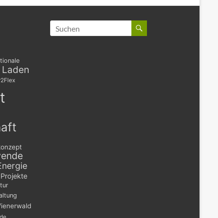
tionale
s Laden
2Flex
t
aft
konzept
wende
Energie
Projekte
tur
altung
ienerwald
nde