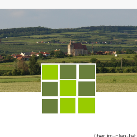
über im-plan-tat