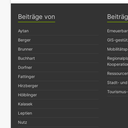
Beiträge von
Beiträ
Aytan
Erneuerbar
Berger
GIS-gestüt
Brunner
Mobilitäts
Buchhart
Regionalp
Kooperatio
Dorfner
Ressource
Fattinger
Stadt- und
Hirzberger
Tourismus- 
Hölblinger
Kalasek
Leptien
Nutz