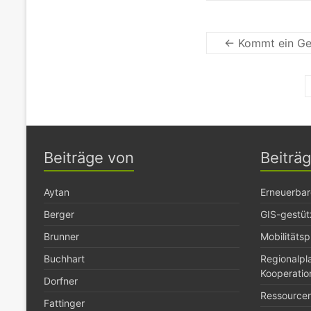
←
Kommt ein Ges
Beiträge von
Beiträ
Aytan
Erneuerbar
Berger
GIS-gestüt
Brunner
Mobilitäts
Buchhart
Regionalp
Kooperatio
Dorfner
Ressource
Fattinger