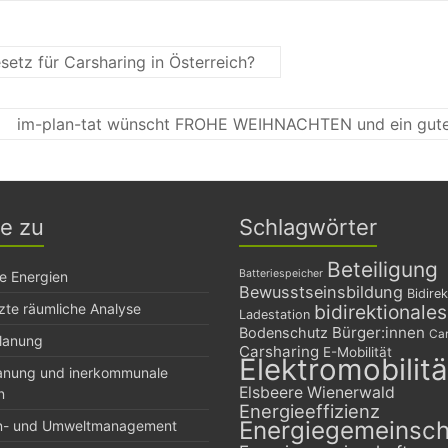
etz für Carsharing in Österreich?
im-plan-tat wünscht FROHE WEIHNACHTEN und ein gute
ge zu
Schlagwörter
Beteiligung
Batteriespeicher
e Energien
Bewusstseinsbildung
Bidirek
zte räumliche Analyse
bidirektionale
Ladestation
Bürger:innen
Bodenschutz
Car
planung
Carsharing
E-Mobilität
Elektromobilitä
lanung und inerkommunale
Elsbeere Wienerwald
n
Energieeffizienz
Energiegemeinsch
n- und Umweltmanagement