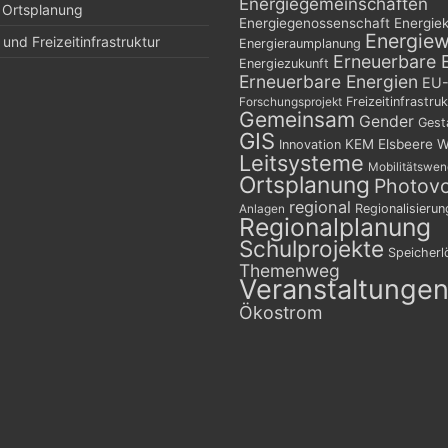
Energiegemeinschaften
 Ortsplanung
Energiegenossenschaft
Energie
Energie
und Freizeitinfrastruktur
Energieraumplanung
Erneuerbare 
Energiezukunft
Erneuerbare Energien
EU-
Freizeitinfrastruk
Forschungsprojekt
Gemeinsam
Gender
Gest
GIS
KEM Elsbeere W
Innovation
Leitsysteme
Mobilitätswe
Ortsplanung
Photovo
regional
Regionalisierun
Anlagen
Regionalplanung
Schulprojekte
Speicher
Themenweg
Veranstaltunge
Ökostrom