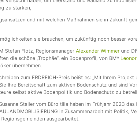
lles versucht haben, um Leerstand und Bauland zu mobilisie
g zu stärken,
gsansätzen und mit welchen Maßnahmen sie in Zukunft ge
möglichkeiten sie brauchen, um zukünftig noch besser v
 Stefan Flotz, Regionsmanager
Alexander Wimmer
und DI
ften die schöne „Trophäe“, ein Bodenprofil, von BM
Leonor
in
Böker übernehmen.
hreiben zum ERDREICH-Preis heißt es: „Mit Ihrem Projekt u
Sie Ihre Bereitschaft zum aktiven Bodenschutz und sind Vor
eure selbst aktive Bodenpolitik und Bodenschutz zu betrei
Susanne Staller vom Büro tilia haben im Frühjahr 2023 da
LANDMOBILISIERUNG in Zusammenarbeit mit Politik, Ve
3 Regionsgemeinden ausgearbeitet.