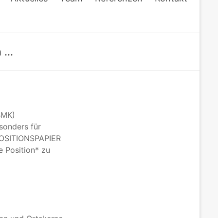
n …
BMK)
esonders für
„POSITIONSPAPIER
Position* zu