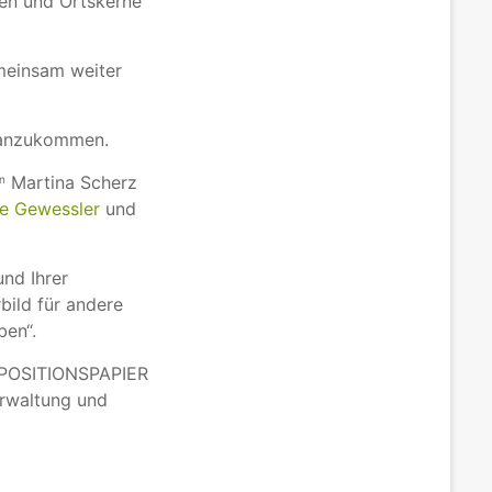
ren und Ortskerne
meinsam weiter
oranzukommen.
Martina Scherz
in
e Gewessler
und
nd Ihrer
bild für andere
ben“.
s POSITIONSPAPIER
rwaltung und