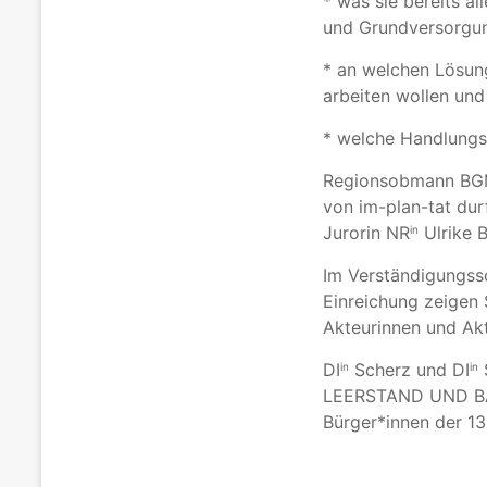
* was sie bereits a
und Grundversorgun
* an welchen Lösun
arbeiten wollen und
* welche Handlungs
Regionsobmann BGM
von im-plan-tat dur
Jurorin NR
Ulrike 
in
Im Verständigungssc
Einreichung zeigen 
Akteurinnen und Akt
DI
Scherz und DI
in
in
LEERSTAND UND BAU
Bürger*innen der 1