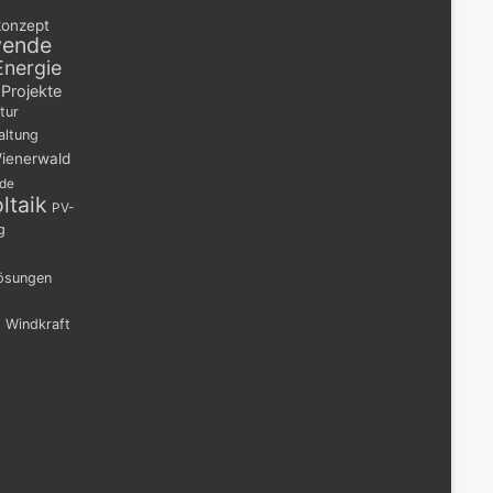
konzept
wende
Energie
Projekte
tur
altung
ienerwald
nde
ltaik
PV-
g
lösungen
n
Windkraft