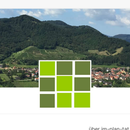
über im-plan-tat