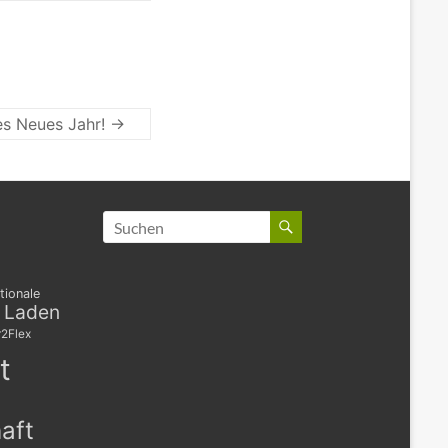
s Neues Jahr!
→
tionale
s Laden
2Flex
t
aft