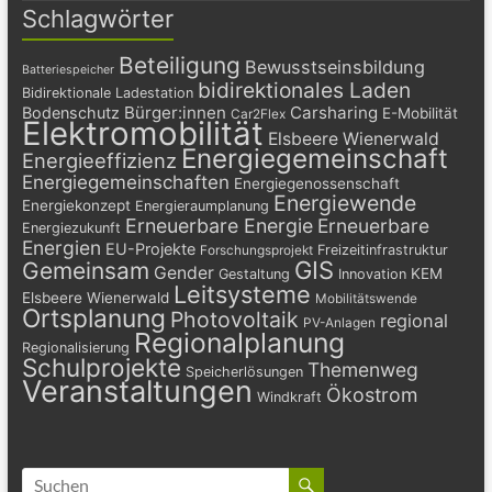
Schlagwörter
Beteiligung
Bewusstseinsbildung
Batteriespeicher
bidirektionales Laden
Bidirektionale Ladestation
Bürger:innen
Carsharing
Bodenschutz
E-Mobilität
Car2Flex
Elektromobilität
Elsbeere Wienerwald
Energiegemeinschaft
Energieeffizienz
Energiegemeinschaften
Energiegenossenschaft
Energiewende
Energiekonzept
Energieraumplanung
Erneuerbare Energie
Erneuerbare
Energiezukunft
Energien
EU-Projekte
Freizeitinfrastruktur
Forschungsprojekt
GIS
Gemeinsam
Gender
KEM
Gestaltung
Innovation
Leitsysteme
Elsbeere Wienerwald
Mobilitätswende
Ortsplanung
Photovoltaik
regional
PV-Anlagen
Regionalplanung
Regionalisierung
Schulprojekte
Themenweg
Speicherlösungen
Veranstaltungen
Ökostrom
Windkraft