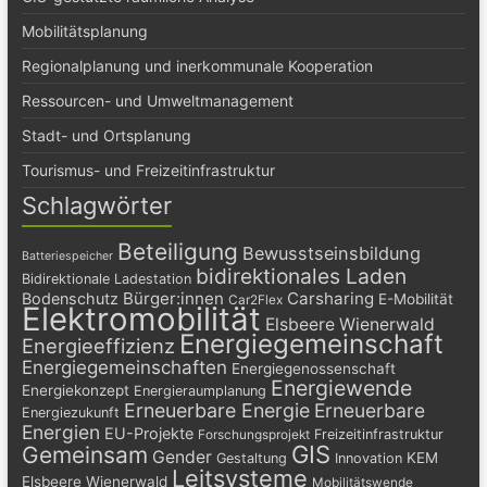
Mobilitätsplanung
Regionalplanung und inerkommunale Kooperation
Ressourcen- und Umweltmanagement
Stadt- und Ortsplanung
Tourismus- und Freizeitinfrastruktur
Schlagwörter
Beteiligung
Bewusstseinsbildung
Batteriespeicher
bidirektionales Laden
Bidirektionale Ladestation
Bürger:innen
Carsharing
Bodenschutz
E-Mobilität
Car2Flex
Elektromobilität
Elsbeere Wienerwald
Energiegemeinschaft
Energieeffizienz
Energiegemeinschaften
Energiegenossenschaft
Energiewende
Energiekonzept
Energieraumplanung
Erneuerbare Energie
Erneuerbare
Energiezukunft
Energien
EU-Projekte
Freizeitinfrastruktur
Forschungsprojekt
GIS
Gemeinsam
Gender
KEM
Gestaltung
Innovation
Leitsysteme
Elsbeere Wienerwald
Mobilitätswende