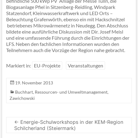
befindliche 500 kWp PV Anlage der Messe Tulln, die
Biogasanlage Pfiel in Sitzenberg-Reidling, Windpark
Statzendorf, Kleinwasserkraftwerk und LED Orts –
Beleuchtung Grafenwörth, ebenso ein mit Hackschnitzel
betriebenes Mikrowärmenetz in Neudegg. Den Abschluss
bildete eine ausführliche Diskussion mit Dir. Josef Meisl
und eine umfassende Führung durch die Einrichtungen der
LFS. Neben den fachlichen Informationen wurden den
Teilnehmern auch die Vorzüge der Region nahe gebracht.
Markiert in:
EU-Projekte
Veranstaltungen
19. November 2013
Buchhart
,
Ressourcen- und Umweltmanagement
,
Zawichowski
←
Energie-Schulworkshops in der KEM-Region
Schilcherland (Steiermark)