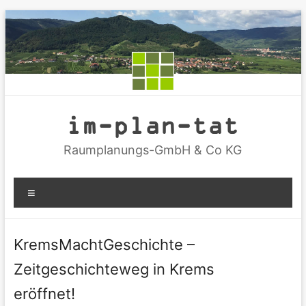
Zum
Inhalt
springen
im-plan-tat
Raumplanungs-GmbH & Co KG
Menü
KremsMachtGeschichte –
Zeitgeschichteweg in Krems
eröffnet!