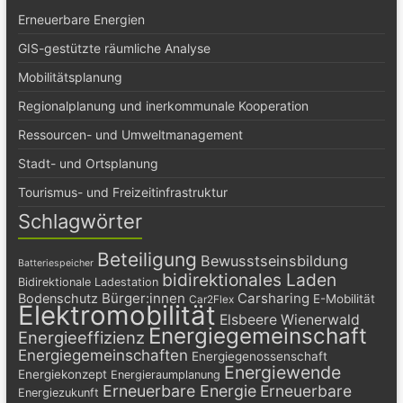
Erneuerbare Energien
GIS-gestützte räumliche Analyse
Mobilitätsplanung
Regionalplanung und inerkommunale Kooperation
Ressourcen- und Umweltmanagement
Stadt- und Ortsplanung
Tourismus- und Freizeitinfrastruktur
Schlagwörter
Beteiligung
Bewusstseinsbildung
Batteriespeicher
bidirektionales Laden
Bidirektionale Ladestation
Bürger:innen
Carsharing
Bodenschutz
E-Mobilität
Car2Flex
Elektromobilität
Elsbeere Wienerwald
Energiegemeinschaft
Energieeffizienz
Energiegemeinschaften
Energiegenossenschaft
Energiewende
Energiekonzept
Energieraumplanung
Erneuerbare Energie
Erneuerbare
Energiezukunft