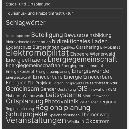
Stadt- und Ortsplanung
Tourismus- und Freizeitinfrastruktur
Schlagwörter
Beteiligung
Bewusstseinsbildung
Batteriespeicher
bidirektionales Laden
Bidirektionale Ladestation
Bürger:innen
Carsharing
Bodenschutz
E-Mobilität
Car2Flex
Elektromobilität
Elsbeere Wienerwald
Energiegemeinschaft
Energieeffizienz
Energiegemeinschaften
Energiegenossenschaft
Energiewende
Energiekonzept
Energieraumplanung
Erneuerbare Energie
Erneuerbare
Energiezukunft
Energien
EU-Projekte
Freizeitinfrastruktur
Forschungsprojekt
GIS
Gemeinsam
Gender
KEM
Gestaltung
Innovation
Leitsysteme
Elsbeere Wienerwald
Mobilitätswende
Ortsplanung
Photovoltaik
regional
PV-Anlagen
Regionalplanung
Regionalisierung
Schulprojekte
Themenweg
Speicherlösungen
Veranstaltungen
Ökostrom
Windkraft