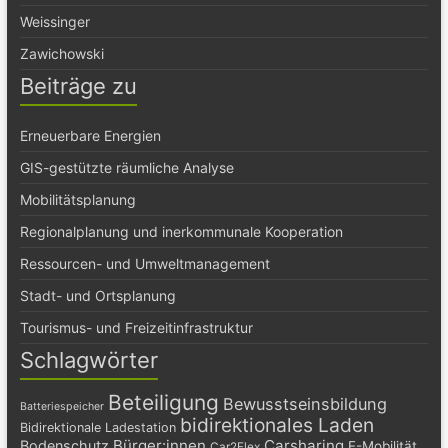
Weissinger
Zawichowski
Beiträge zu
Erneuerbare Energien
GIS-gestützte räumliche Analyse
Mobilitätsplanung
Regionalplanung und inerkommunale Kooperation
Ressourcen- und Umweltmanagement
Stadt- und Ortsplanung
Tourismus- und Freizeitinfrastruktur
Schlagwörter
Beteiligung
Bewusstseinsbildung
Batteriespeicher
bidirektionales Laden
Bidirektionale Ladestation
Bürger:innen
Carsharing
Bodenschutz
E-Mobilität
Car2Flex