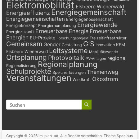
Elektromobilität
Elsbeere Wienerwald
Energiegemeinschaft
Energieeffizienz
Energiegemeinschaften
Energiegenossenschaft
Energiewende
Energiekonzept
Energieraumplanung
Erneuerbare Energie
Erneuerbare
Energiezukunft
Energien
EU-Projekte
Freizeitinfrastruktur
Forschungsprojekt
GIS
Gemeinsam
Gender
KEM
Gestaltung
Innovation
Leitsysteme
Elsbeere Wienerwald
Mobilitätswende
Ortsplanung
Photovoltaik
regional
PV-Anlagen
Regionalplanung
Regionalisierung
Schulprojekte
Themenweg
Speicherlösungen
Veranstaltungen
Ökostrom
Windkraft
Copyright © 2026
im-plan-tat
. Alle Rechte vorbehalten. Theme
Spacious