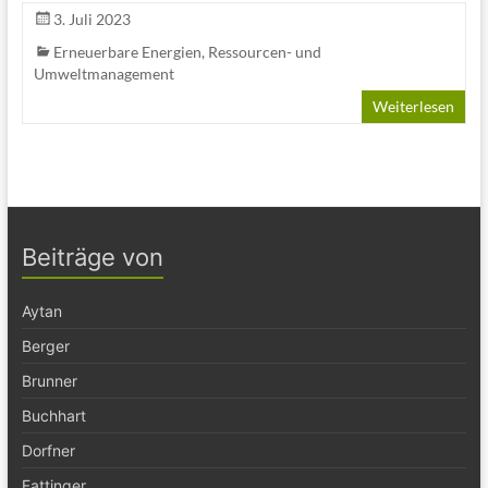
3. Juli 2023
Erneuerbare Energien
,
Ressourcen- und
Umweltmanagement
Weiterlesen
Beiträge von
Aytan
Berger
Brunner
Buchhart
Dorfner
Fattinger