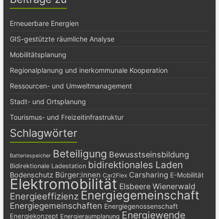
Erneuerbare Energien
GIS-gestützte räumliche Analyse
Mobilitätsplanung
Regionalplanung und inerkommunale Kooperation
Ressourcen- und Umweltmanagement
Stadt- und Ortsplanung
Tourismus- und Freizeitinfrastruktur
Schlagwörter
Beteiligung
Bewusstseinsbildung
Batteriespeicher
bidirektionales Laden
Bidirektionale Ladestation
Bürger:innen
Carsharing
Bodenschutz
E-Mobilität
Car2Flex
Elektromobilität
Elsbeere Wienerwald
Energiegemeinschaft
Energieeffizienz
Energiegemeinschaften
Energiegenossenschaft
Energiewende
Energiekonzept
Energieraumplanung