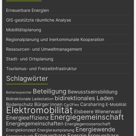
Erneuerbare Energien
GIS-gestützte räumliche Analyse
Mobilitätsplanung
Regionalplanung und inerkommunale Kooperation
Ressourcen- und Umweltmanagement
Stadt- und Ortsplanung
Tourismus- und Freizeitinfrastruktur
Schlagwörter
Beteiligung
Bewusstseinsbildung
Batteriespeicher
bidirektionales Laden
Bidirektionale Ladestation
Bürger:innen
Carsharing
Bodenschutz
E-Mobilität
Car2Flex
Elektromobilität
Elsbeere Wienerwald
Energiegemeinschaft
Energieeffizienz
Energiegemeinschaften
Energiegenossenschaft
Energiewende
Energiekonzept
Energieraumplanung
Erneuerbare Energie
Erneuerbare