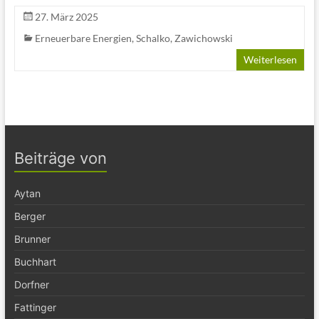
27. März 2025
Erneuerbare Energien
,
Schalko
,
Zawichowski
Weiterlesen
Beiträge von
Aytan
Berger
Brunner
Buchhart
Dorfner
Fattinger