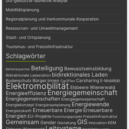
GIS-gestützte räumliche Analyse
Mobilitätsplanung
Regionalplanung und inerkommunale Kooperation
Ressourcen- und Umweltmanagement
Stadt- und Ortsplanung
Tourismus- und Freizeitinfrastruktur
Schlagwörter
Beteiligung
Bewusstseinsbildung
Batteriespeicher
bidirektionales Laden
Bidirektionale Ladestation
Bürger:innen
Carsharing
Bodenschutz
E-Mobilität
Car2Flex
Elektromobilität
Elsbeere Wienerwald
Energiegemeinschaft
Energieeffizienz
Energiegemeinschaften
Energiegenossenschaft
Energiewende
Energiekonzept
Energieraumplanung
Erneuerbare Energie
Erneuerbare
Energiezukunft
Energien
EU-Projekte
Freizeitinfrastruktur
Forschungsprojekt
GIS
Gemeinsam
Gender
KEM
Gestaltung
Innovation
Leitsysteme