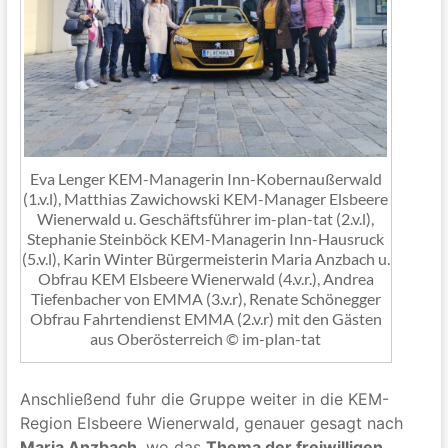
Eva Lenger KEM-Managerin Inn-Kobernaußerwald
(1.v.l), Matthias Zawichowski KEM-Manager Elsbeere
Wienerwald u. Geschäftsführer im-plan-tat (2.v.l),
Stephanie Steinböck KEM-Managerin Inn-Hausruck
(5.v.l), Karin Winter Bürgermeisterin Maria Anzbach u.
Obfrau KEM Elsbeere Wienerwald (4.v.r.), Andrea
Tiefenbacher von EMMA (3.v.r), Renate Schönegger
Obfrau Fahrtendienst EMMA (2.v.r) mit den Gästen
aus Oberösterreich © im-plan-tat
Anschließend fuhr die Gruppe weiter in die KEM-
Region Elsbeere Wienerwald, genauer gesagt nach
Maria Anzbach
, wo das
Thema der freiwilligen