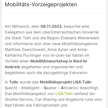
Mobilitäts-Vorzeigeprojekten
Am Mittwoch, dem
08.11.2023
, besuchte eine
Delegation aus dem oberösterreichischen Innviertel
die Stadt Tulln und die Region Elsbeere Wienerwald
und informierte sich über neue Mobilitätsangebote.
Matthias Zawichowski, Anna Aytan und Anna-
Katharina Puchinger von im-plan-tat hatten im
Vorfeld einen
Mobilitätsworkshop in Ried im
Innkreis
abgehalten und organisierten und
begleiteten auch die dazugehörige Exkursion.
In
Tulln
wurde das
Mobilitätsprojekt LISA.Tulln
(
L
eicht –
I
ntelligent –
S
auber –
A
ttraktiv) besichtigt.
Das Mobilitätsangebot von
LISA.Tulln
umfasst ein
Shuttle-Service, Car-Sharing und Angebote rund ums
Rad fahren wie Fahrradverleih und