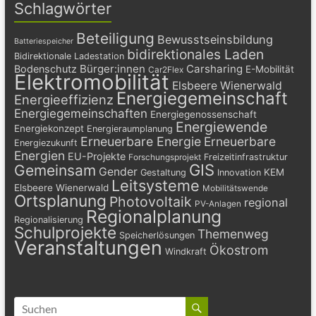
Schlagwörter
Beteiligung
Bewusstseinsbildung
Batteriespeicher
bidirektionales Laden
Bidirektionale Ladestation
Bürger:innen
Carsharing
Bodenschutz
E-Mobilität
Car2Flex
Elektromobilität
Elsbeere Wienerwald
Energiegemeinschaft
Energieeffizienz
Energiegemeinschaften
Energiegenossenschaft
Energiewende
Energiekonzept
Energieraumplanung
Erneuerbare Energie
Erneuerbare
Energiezukunft
Energien
EU-Projekte
Freizeitinfrastruktur
Forschungsprojekt
GIS
Gemeinsam
Gender
KEM
Gestaltung
Innovation
Leitsysteme
Elsbeere Wienerwald
Mobilitätswende
Ortsplanung
Photovoltaik
regional
PV-Anlagen
Regionalplanung
Regionalisierung
Schulprojekte
Themenweg
Speicherlösungen
Veranstaltungen
Ökostrom
Windkraft