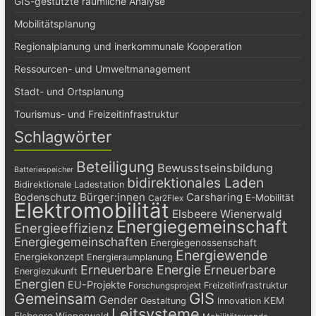
GIS-gestützte räumliche Analyse
Mobilitätsplanung
Regionalplanung und inerkommunale Kooperation
Ressourcen- und Umweltmanagement
Stadt- und Ortsplanung
Tourismus- und Freizeitinfrastruktur
Schlagwörter
Beteiligung
Bewusstseinsbildung
Batteriespeicher
bidirektionales Laden
Bidirektionale Ladestation
Bürger:innen
Carsharing
Bodenschutz
E-Mobilität
Car2Flex
Elektromobilität
Elsbeere Wienerwald
Energiegemeinschaft
Energieeffizienz
Energiegemeinschaften
Energiegenossenschaft
Energiewende
Energiekonzept
Energieraumplanung
Erneuerbare Energie
Erneuerbare
Energiezukunft
Energien
EU-Projekte
Freizeitinfrastruktur
Forschungsprojekt
GIS
Gemeinsam
Gender
KEM
Gestaltung
Innovation
Leitsysteme