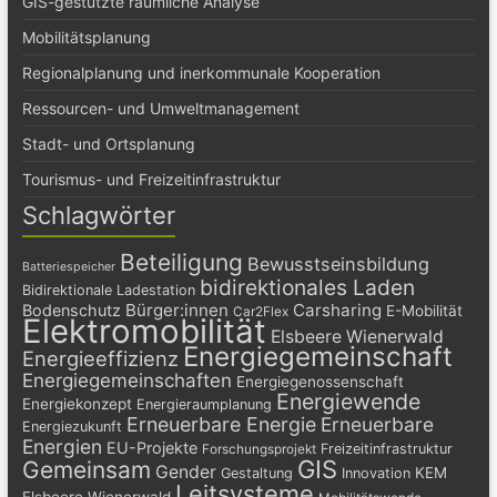
GIS-gestützte räumliche Analyse
Mobilitätsplanung
Regionalplanung und inerkommunale Kooperation
Ressourcen- und Umweltmanagement
Stadt- und Ortsplanung
Tourismus- und Freizeitinfrastruktur
Schlagwörter
Beteiligung
Bewusstseinsbildung
Batteriespeicher
bidirektionales Laden
Bidirektionale Ladestation
Bürger:innen
Carsharing
Bodenschutz
E-Mobilität
Car2Flex
Elektromobilität
Elsbeere Wienerwald
Energiegemeinschaft
Energieeffizienz
Energiegemeinschaften
Energiegenossenschaft
Energiewende
Energiekonzept
Energieraumplanung
Erneuerbare Energie
Erneuerbare
Energiezukunft
Energien
EU-Projekte
Freizeitinfrastruktur
Forschungsprojekt
GIS
Gemeinsam
Gender
KEM
Gestaltung
Innovation
Leitsysteme