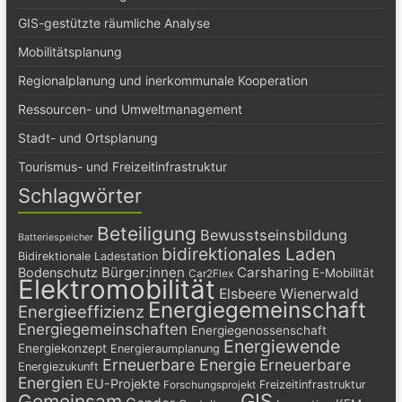
GIS-gestützte räumliche Analyse
Mobilitätsplanung
Regionalplanung und inerkommunale Kooperation
Ressourcen- und Umweltmanagement
Stadt- und Ortsplanung
Tourismus- und Freizeitinfrastruktur
Schlagwörter
Beteiligung
Bewusstseinsbildung
Batteriespeicher
bidirektionales Laden
Bidirektionale Ladestation
Bürger:innen
Carsharing
Bodenschutz
E-Mobilität
Car2Flex
Elektromobilität
Elsbeere Wienerwald
Energiegemeinschaft
Energieeffizienz
Energiegemeinschaften
Energiegenossenschaft
Energiewende
Energiekonzept
Energieraumplanung
Erneuerbare Energie
Erneuerbare
Energiezukunft
Energien
EU-Projekte
Freizeitinfrastruktur
Forschungsprojekt
GIS
Gemeinsam