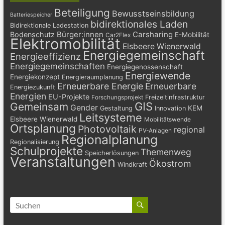
Beteiligung
Bewusstseinsbildung
Batteriespeicher
bidirektionales Laden
Bidirektionale Ladestation
Bürger:innen
Carsharing
Bodenschutz
E-Mobilität
Car2Flex
Elektromobilität
Elsbeere Wienerwald
Energiegemeinschaft
Energieeffizienz
Energiegemeinschaften
Energiegenossenschaft
Energiewende
Energiekonzept
Energieraumplanung
Erneuerbare Energie
Erneuerbare
Energiezukunft
Energien
EU-Projekte
Freizeitinfrastruktur
Forschungsprojekt
GIS
Gemeinsam
Gender
KEM
Gestaltung
Innovation
Leitsysteme
Elsbeere Wienerwald
Mobilitätswende
Ortsplanung
Photovoltaik
regional
PV-Anlagen
Regionalplanung
Regionalisierung
Schulprojekte
Themenweg
Speicherlösungen
Veranstaltungen
Ökostrom
Windkraft