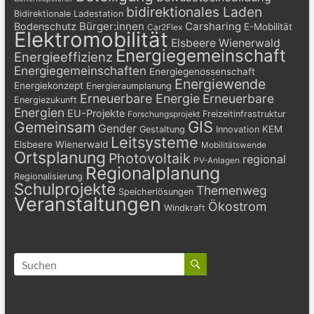
bidirektionales Laden
Bidirektionale Ladestation
Bürger:innen
Carsharing
Bodenschutz
E-Mobilität
Car2Flex
Elektromobilität
Elsbeere Wienerwald
Energiegemeinschaft
Energieeffizienz
Energiegemeinschaften
Energiegenossenschaft
Energiewende
Energiekonzept
Energieraumplanung
Erneuerbare Energie
Erneuerbare
Energiezukunft
Energien
EU-Projekte
Freizeitinfrastruktur
Forschungsprojekt
GIS
Gemeinsam
Gender
KEM
Gestaltung
Innovation
Leitsysteme
Elsbeere Wienerwald
Mobilitätswende
Ortsplanung
Photovoltaik
regional
PV-Anlagen
Regionalplanung
Regionalisierung
Schulprojekte
Themenweg
Speicherlösungen
Veranstaltungen
Ökostrom
Windkraft