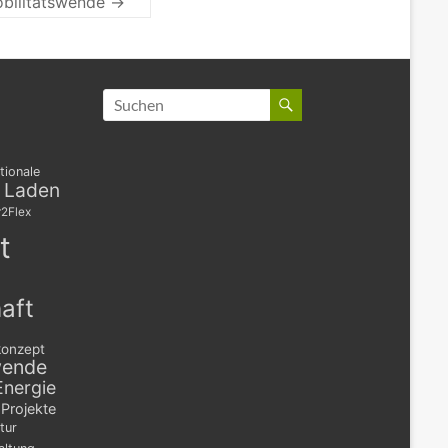
Mobilitätswende
→
tionale
s Laden
2Flex
t
aft
konzept
wende
Energie
Projekte
tur