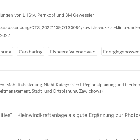
dungen von LHStv. Pernkopf und BM Gewessler
esseaussendung/OTS_20221109_OTS0084/zawichowski-ist-klima-und-e
-2022
hnung
Carsharing
Elsbeere Wienerwald
Energiegenossen
2
ien
,
Mobilitätsplanung
,
Nicht Kategorisiert
,
Regionalplanung und inerko
weltmanagement
,
Stadt- und Ortsplanung
,
Zawichowski
ies“ – Kleinwindkraftanlage als gute Ergänzung zur Photov