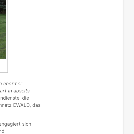
en enormer
rf in abseits
ndienste, die
ennetz EWALD, das
engagiert sich
nd