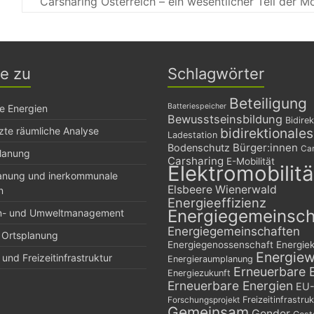
Carsharing Österreich – ein wesentlicher Teil der 
ge zu
Schlagwörter
Beteiligung
Batteriespeicher
e Energien
Bewusstseinsbildung
Bidirek
zte räumliche Analyse
bidirektionale
Ladestation
Bürger:innen
Bodenschutz
Car
planung
Carsharing
E-Mobilität
Elektromobilitä
lanung und inerkommunale
Elsbeere Wienerwald
n
Energieeffizienz
Energiegemeinsch
n- und Umweltmanagement
Energiegemeinschaften
 Ortsplanung
Energiegenossenschaft
Energie
Energie
und Freizeitinfrastruktur
Energieraumplanung
Erneuerbare 
Energiezukunft
Erneuerbare Energien
EU-
Freizeitinfrastruk
Forschungsprojekt
Gemeinsam
Gender