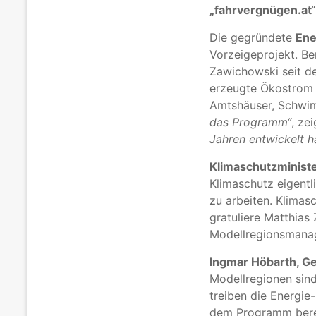
„fahrvergnügen.at“
Die gegründete
Ene
Vorzeigeprojekt. Be
Zawichowski seit d
erzeugte Ökostrom m
Amtshäuser, Schwi
das Programm“
, ze
Jahren entwickelt 
Klimaschutzminist
Klimaschutz eigent
zu arbeiten. Klimas
gratuliere Matthias
Modellregionsmanag
Ingmar Höbarth, Ge
Modellregionen sind
treiben die Energie
dem Programm berei