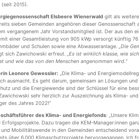
(seit 2015).
rgiegenossenschaft Elsbeere Wienerwald
gilt als weiter
reits sieben Gemeinden angehören dieser Genossenschaft a
em vergangenem Jahr Vorstandsmitglied ist. Der aus den e
it einer Gesamtleistung von 905 kWp versorgt künftig 76 
mmbäder und Schulen sowie eine Abwasseranlage.
„Die Ge
igt sich Zawichowski erfreut.
„Es ist wirklich klasse, wie sic
hat und wie das von den Menschen angenommen wird.“
erin Leonore Gewessler:
„Die Klima- und Energiemodellreg
lich ausmacht. Es geht darum, gemeinsam an Lösungen un
chutz und die Energiewende sind der Schlüssel für eine bess
 Zawichowski sehr herzlich zur Auszeichnung als Klima- und
er des Jahres 2022!“
schäftsführer des Klima- und Energiefonds
: „Unsere Kli
 Erfolgsprojekte. Dazu tragen die KEM-Manager:innen ganz
- und Mobilitätswende in den Gemeinden entscheidend voran
ts über 6.000 Klimaschutzprojekte hervorgegangen. Ich fr