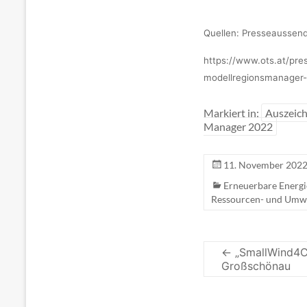
Quellen: Presseaussen
https://www.ots.at/pr
modellregionsmanager
Markiert in:
Auszeic
Manager 2022
11. November 202
Erneuerbare Energ
Ressourcen- und Um
←
„SmallWind4Cit
Großschönau