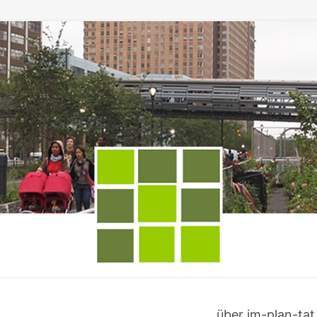
über im-plan-tat