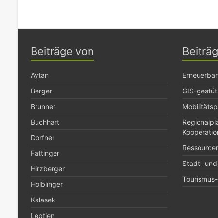
Beiträge von
Beiträ
Aytan
Erneuerbar
Berger
GIS-gestüt
Brunner
Mobilitäts
Buchhart
Regionalp
Kooperatio
Dorfner
Ressource
Fattinger
Stadt- und
Hirzberger
Tourismus- 
Hölblinger
Kalasek
Leptien