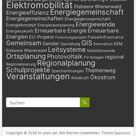
Elektromobilität
Elsbeere Wienerwald
Energiegemeinschaft
Energieeffizienz
Energiegemeinschaften
Energiegenossenschaft
Energiewende
Energiekonzept
Energieraumplanung
Erneuerbare Energie
Erneuerbare
Energiezukunft
Energien
EU-Projekte
Freizeitinfrastruktur
Forschungsprojekt
GIS
Gemeinsam
Gender
KEM
Gestaltung
Innovation
Leitsysteme
Elsbeere Wienerwald
Mobilitätswende
Ortsplanung
Photovoltaik
regional
PV-Anlagen
Regionalplanung
Regionalisierung
Schulprojekte
Themenweg
Speicherlösungen
Veranstaltungen
Ökostrom
Windkraft
Copyright © 2026
im-plan-tat
. Alle Rechte vorbehalten. Theme
Spacious