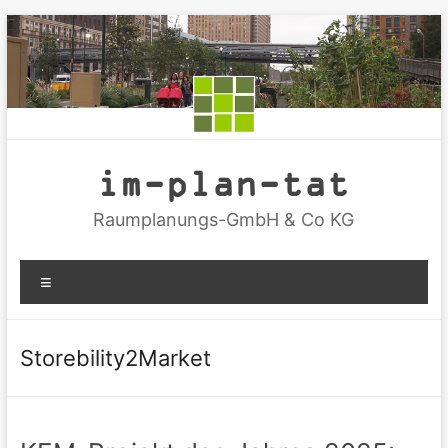
Zum
Inhalt
springen
im-plan-tat
Raumplanungs-GmbH & Co KG
Menü
Storebility2Market