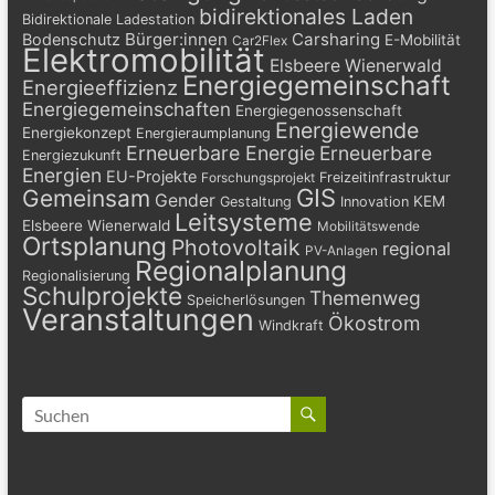
bidirektionales Laden
Bidirektionale Ladestation
Bürger:innen
Carsharing
Bodenschutz
E-Mobilität
Car2Flex
Elektromobilität
Elsbeere Wienerwald
Energiegemeinschaft
Energieeffizienz
Energiegemeinschaften
Energiegenossenschaft
Energiewende
Energiekonzept
Energieraumplanung
Erneuerbare Energie
Erneuerbare
Energiezukunft
Energien
EU-Projekte
Freizeitinfrastruktur
Forschungsprojekt
GIS
Gemeinsam
Gender
KEM
Gestaltung
Innovation
Leitsysteme
Elsbeere Wienerwald
Mobilitätswende
Ortsplanung
Photovoltaik
regional
PV-Anlagen
Regionalplanung
Regionalisierung
Schulprojekte
Themenweg
Speicherlösungen
Veranstaltungen
Ökostrom
Windkraft