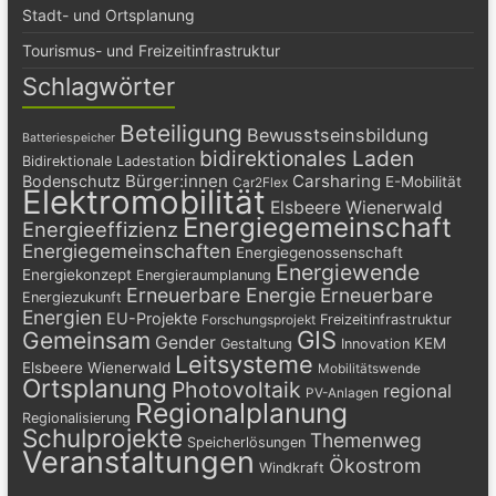
Stadt- und Ortsplanung
Tourismus- und Freizeitinfrastruktur
Schlagwörter
Beteiligung
Bewusstseinsbildung
Batteriespeicher
bidirektionales Laden
Bidirektionale Ladestation
Bürger:innen
Carsharing
Bodenschutz
E-Mobilität
Car2Flex
Elektromobilität
Elsbeere Wienerwald
Energiegemeinschaft
Energieeffizienz
Energiegemeinschaften
Energiegenossenschaft
Energiewende
Energiekonzept
Energieraumplanung
Erneuerbare Energie
Erneuerbare
Energiezukunft
Energien
EU-Projekte
Freizeitinfrastruktur
Forschungsprojekt
GIS
Gemeinsam
Gender
KEM
Gestaltung
Innovation
Leitsysteme
Elsbeere Wienerwald
Mobilitätswende
Ortsplanung
Photovoltaik
regional
PV-Anlagen
Regionalplanung
Regionalisierung
Schulprojekte
Themenweg
Speicherlösungen
Veranstaltungen
Ökostrom
Windkraft